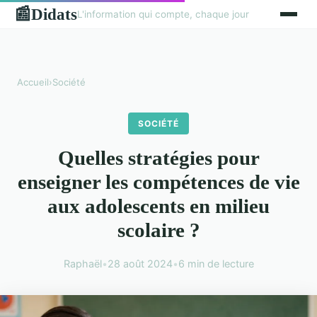
Didats
📰
L'information qui compte, chaque jour
Accueil
›
Société
SOCIÉTÉ
Quelles stratégies pour
enseigner les compétences de vie
aux adolescents en milieu
scolaire ?
Raphaël
•
28 août 2024
•
6 min de lecture