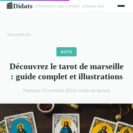
Didats
📰
L'information qui compte, chaque jour
Accueil
›
Actu
ACTU
Découvrez le tarot de marseille
: guide complet et illustrations
François
•
10 octobre 2024
•
3 min de lecture