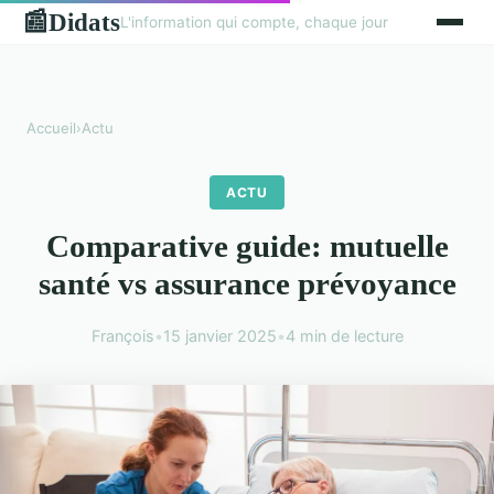
Didats
📰
L'information qui compte, chaque jour
Accueil
›
Actu
ACTU
Comparative guide: mutuelle
santé vs assurance prévoyance
François
•
15 janvier 2025
•
4 min de lecture