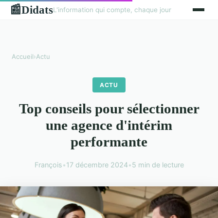
Didats
📰
L'information qui compte, chaque jour
Accueil
›
Actu
ACTU
Top conseils pour sélectionner
une agence d'intérim
performante
François
•
17 décembre 2024
•
5 min de lecture