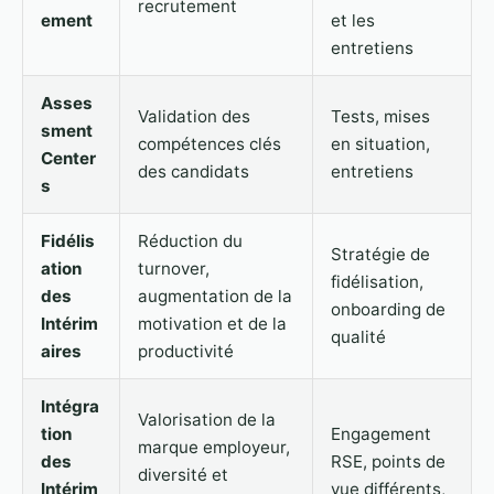
recrutement
ement
et les
entretiens
Asses
Validation des
Tests, mises
sment
compétences clés
en situation,
Center
des candidats
entretiens
s
Fidélis
Réduction du
Stratégie de
ation
turnover,
fidélisation,
des
augmentation de la
onboarding de
Intérim
motivation et de la
qualité
aires
productivité
Intégra
Valorisation de la
tion
Engagement
marque employeur,
des
RSE, points de
diversité et
Intérim
vue différents,