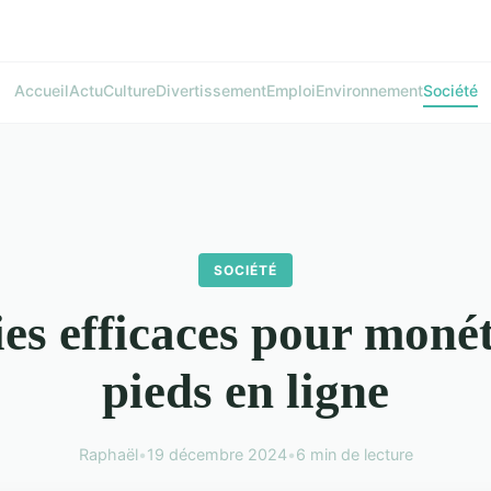
Accueil
Actu
Culture
Divertissement
Emploi
Environnement
Société
SOCIÉTÉ
ies efficaces pour monét
pieds en ligne
Raphaël
•
19 décembre 2024
•
6 min de lecture