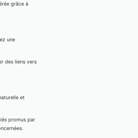
érée grâce à
vez une
r des liens vers
aturelle et
iliés promus par
oncernées.