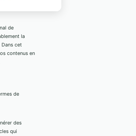
nal de
ablement la
 Dans cet
 vos contenus en
.
termes de
énérer des
cles qui