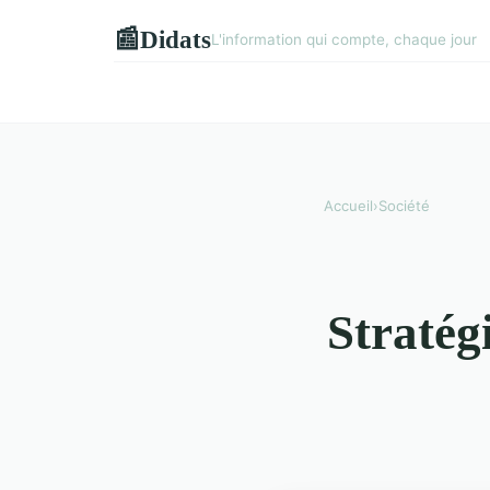
Didats
📰
L'information qui compte, chaque jour
Accueil
›
Société
Stratég