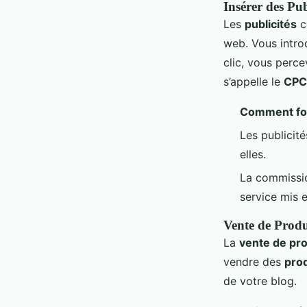
Insérer des Pub
Les
publicités
c
web. Vous intr
clic, vous perce
s’appelle le
CPC 
Comment fon
Les publicit
elles.
La commissio
service mis 
Vente de Produ
La
vente de pro
vendre des
pro
de votre blog.