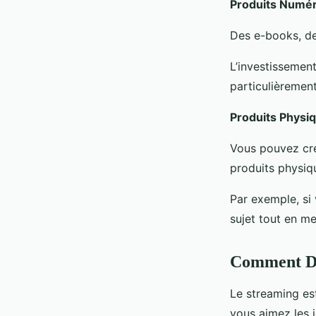
Produits Numé
Des e-books, des
L’investissemen
particulièrement
Produits Physi
Vous pouvez cré
produits physiq
Par exemple, si
sujet tout en m
Comment De
Le streaming es
vous aimez les j