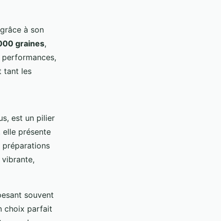
 grâce à son
000 graines
,
s performances,
 tant les
, est un pilier
 elle présente
t préparations
 vibrante,
 pesant souvent
n choix parfait