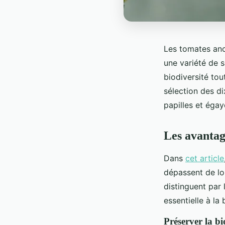
Les tomates anci
une variété de s
biodiversité to
sélection des di
papilles et éga
Les avantag
Dans
cet article
dépassent de loi
distinguent par l
essentielle à la 
Préserver la b