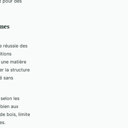
t pour des
nnes
e réussie des
itions
t une matière
 la structure
té sans
 selon les
 bien aux
de bois, limite
es.