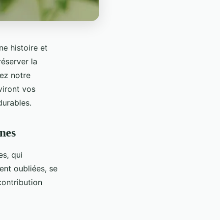
e histoire et
éserver la
ez notre
viront vos
durables.
nnes
s, qui
ent oubliées, se
 contribution