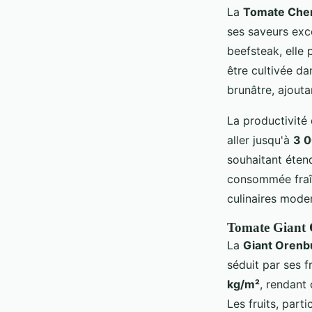
La
Tomate Che
ses saveurs exc
beefsteak, elle 
être cultivée da
brunâtre, ajouta
La productivité
aller jusqu'à
3 0
souhaitant éten
consommée fraîch
culinaires mode
Tomate Giant
La
Giant Orenb
séduit par ses f
kg/m²
, rendant 
Les fruits, part