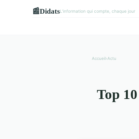
Didats
📰
L'information qui compte, chaque jour
Accueil
›
Actu
Top 10 