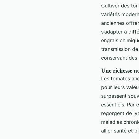
Cultiver des tom
variétés modern
anciennes offre
s’adapter à diff
engrais chimique
transmission de
conservant des 
Une richesse n
Les tomates anc
pour leurs valeu
surpassent sou
essentiels. Par
regorgent de ly
maladies chroniq
allier santé et pl