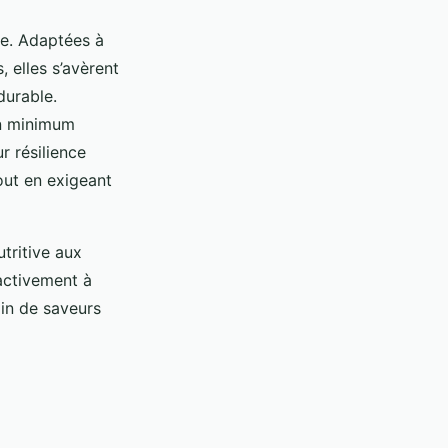
le. Adaptées à
, elles s’avèrent
durable.
un minimum
r résilience
out en exigeant
tritive aux
activement à
din de saveurs