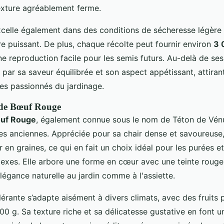
texture agréablement ferme.
celle également dans des conditions de sécheresse légère
e puissant. De plus, chaque récolte peut fournir environ
3 
ne reproduction facile pour les semis futurs. Au-delà de se
e par sa saveur équilibrée et son aspect appétissant, attirant
es passionnés du jardinage.
de Bœuf Rouge
uf Rouge
, également connue sous le nom de Téton de Vénus
es anciennes. Appréciée pour sa chair dense et savoureuse,
r en graines, ce qui en fait un choix idéal pour les purées e
lexes. Elle arbore une forme en cœur avec une teinte rouge
égance naturelle au jardin comme à l'assiette.
lérante s’adapte aisément à divers climats, avec des fruits
00 g. Sa texture riche et sa délicatesse gustative en font u