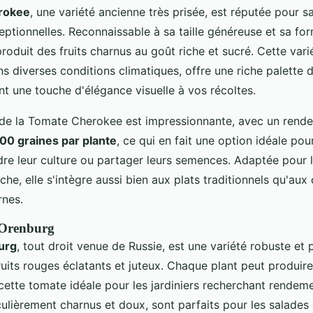
rokee
, une variété ancienne très prisée, est réputée pour s
eptionnelles. Reconnaissable à sa taille généreuse et sa fo
produit des fruits charnus au goût riche et sucré. Cette vari
ns diverses conditions climatiques, offre une riche palette 
nt une touche d'élégance visuelle à vos récoltes.
 de la Tomate Cherokee est impressionnante, avec un ren
00 graines par plante
, ce qui en fait une option idéale pour
dre leur culture ou partager leurs semences. Adaptée pour 
e, elle s'intègre aussi bien aux plats traditionnels qu'aux 
rnes.
 Orenburg
urg
, tout droit venue de Russie, est une variété robuste et p
ruits rouges éclatants et juteux. Chaque plant peut produir
cette tomate idéale pour les jardiniers recherchant rendeme
iculièrement charnus et doux, sont parfaits pour les salades 