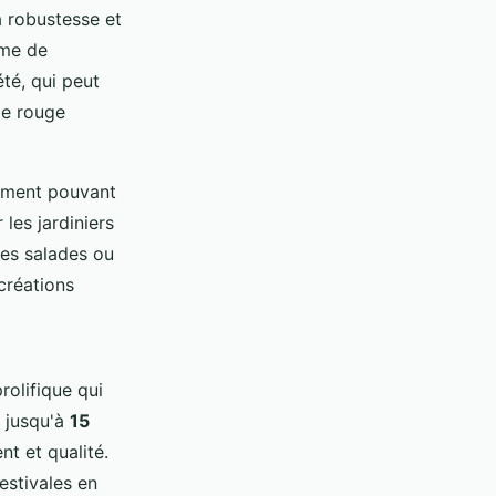
a robustesse et
rme de
été, qui peut
de rouge
dement pouvant
 les jardiniers
les salades ou
créations
rolifique qui
e jusqu'à
15
nt et qualité.
estivales en