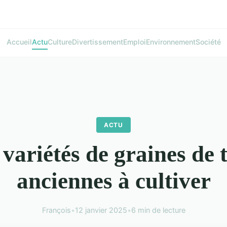
Accueil
Actu
Culture
Divertissement
Emploi
Environnement
Société
ACTU
variétés de graines de
anciennes à cultiver
François
•
12 janvier 2025
•
6 min de lecture