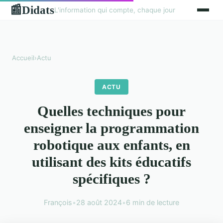
Didats
📰
L'information qui compte, chaque jour
Accueil
›
Actu
ACTU
Quelles techniques pour
enseigner la programmation
robotique aux enfants, en
utilisant des kits éducatifs
spécifiques ?
François
•
28 août 2024
•
6 min de lecture