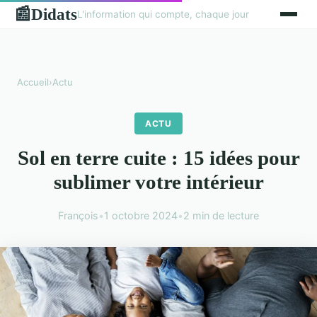
Didats
📰
L'information qui compte, chaque jour
Accueil
›
Actu
ACTU
Sol en terre cuite : 15 idées pour
sublimer votre intérieur
François
•
1 octobre 2024
•
2 min de lecture