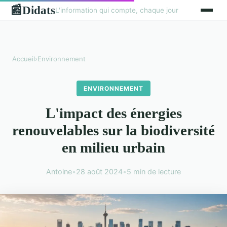
Didats
📰
L'information qui compte, chaque jour
Accueil
›
Environnement
ENVIRONNEMENT
L'impact des énergies
renouvelables sur la biodiversité
en milieu urbain
Antoine
•
28 août 2024
•
5 min de lecture