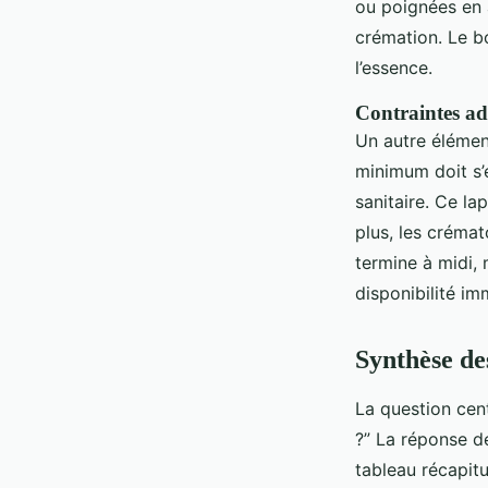
ou poignées en a
crémation. Le bo
l’essence.
Contraintes adm
Un autre élémen
minimum doit s’é
sanitaire. Ce la
plus, les crémat
termine à midi, 
disponibilité im
Synthèse des
La question cent
?” La réponse d
tableau récapit