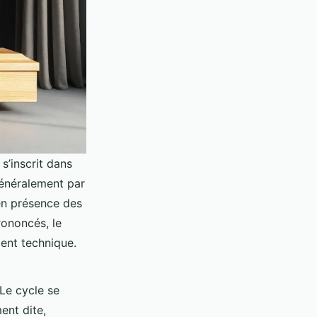
s’inscrit dans
généralement par
 en présence des
rononcés, le
ment technique.
 Le cycle se
ent dite,