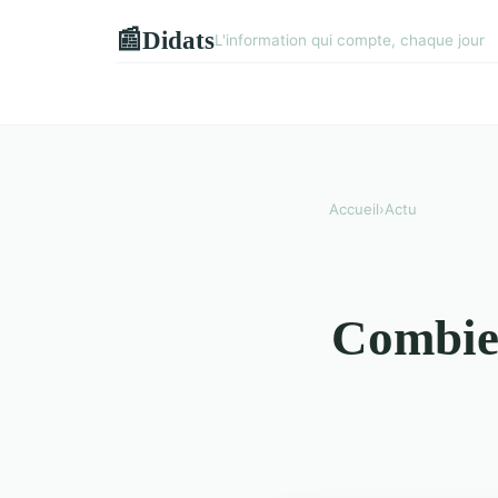
Didats
📰
L'information qui compte, chaque jour
Accueil
›
Actu
Combien