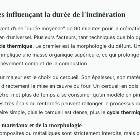
s influençant la durée de l'incinération
ouvent d’une “durée moyenne” de 90 minutes pour la crématio
ien d’universel. Plusieurs facteurs, tant techniques que biolo
cle thermique
. Le premier est la morphologie du défunt. U
 implique une masse organique supérieure, ce qui prolonge
achèvement complet de la combustion.
r majeur est le choix du cercueil. Son épaisseur, son matér
t directement la mise en œuvre du four. Un cercueil en boi
hêtre, met plus de temps à se consumer qu’un modèle en pin
s très épais ou renforcés peuvent rallonger le processus 
aire simple, plus le cercueil est dense, plus le
cycle thermi
s matériaux et de la morphologie
mposites ou métalliques sont strictement interdits, mais c