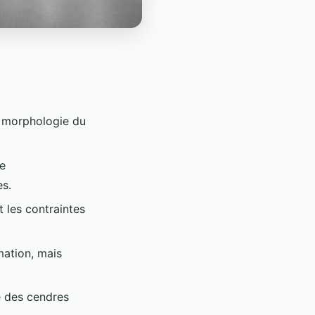
a morphologie du
le
es.
t les contraintes
mation, mais
té des cendres