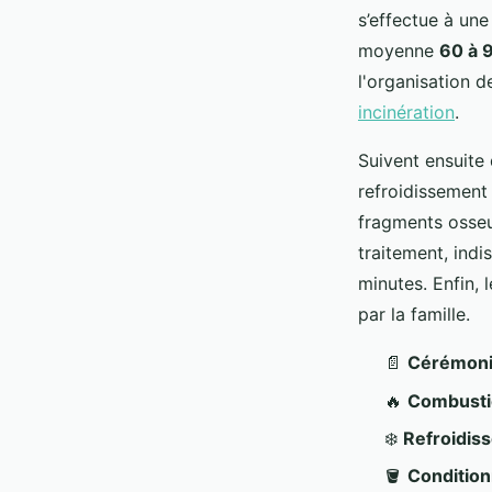
s’effectue à une
moyenne
60 à 
l'organisation de
incinération
.
Suivent ensuite
refroidissement 
fragments osseu
traitement, ind
minutes. Enfin, 
par la famille.
📄
Cérémon
🔥
Combusti
❄️
Refroidis
🪣
Conditio