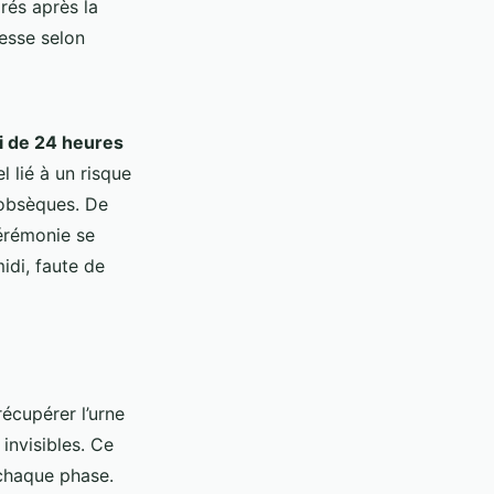
irés après la
tesse selon
i de 24 heures
 lié à un risque
 obsèques. De
cérémonie se
idi, faute de
écupérer l’urne
invisibles. Ce
 chaque phase.