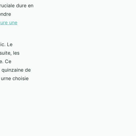
ruciale dure en
endre
ure une
ic. Le
uite, les
e. Ce
e quinzaine de
 urne choisie