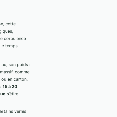
n, cette
giques,
ne corpulence
 le temps
iau, son poids :
s massif, comme
 ou en carton.
de
15 à 20
que
s’étire.
ertains vernis