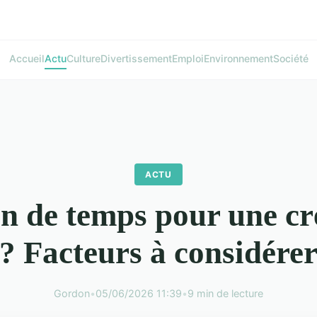
Accueil
Actu
Culture
Divertissement
Emploi
Environnement
Société
ACTU
 de temps pour une c
? Facteurs à considére
Gordon
•
05/06/2026 11:39
•
9 min de lecture